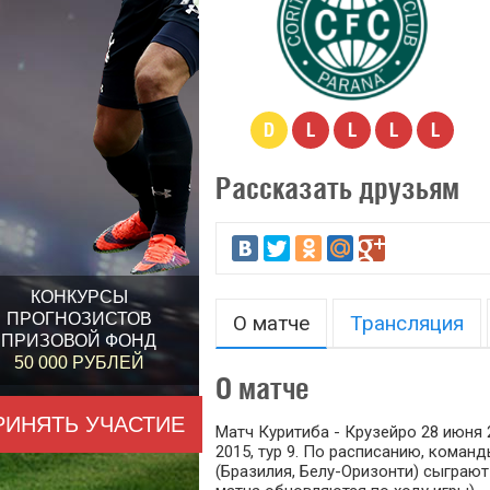
D
L
L
L
L
Рассказать друзьям
КОНКУРСЫ
ПРОГНОЗИСТОВ
О матче
Трансляция
ПРИЗОВОЙ ФОНД
50 000 РУБЛЕЙ
О матче
РИНЯТЬ УЧАСТИЕ
Матч Куритиба - Крузейро 28 июня 
2015, тур 9. По расписанию, команд
(Бразилия, Белу-Оризонти) сыграют 