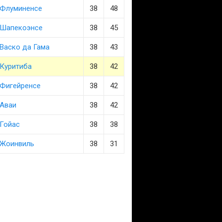
Флуминенсе
38
48
Шапекоэнсе
38
45
Васко да Гама
38
43
Куритиба
38
42
Фигейренсе
38
42
Аваи
38
42
Гойас
38
38
Жоинвиль
38
31