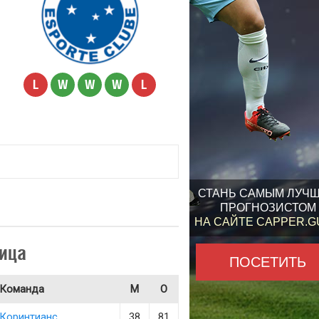
L
W
W
W
L
СТАНЬ САМЫМ ЛУЧ
ПРОГНОЗИСТОМ
НА САЙТЕ CAPPER.
ица
ПОСЕТИТЬ
Команда
М
О
Коринтианс
38
81