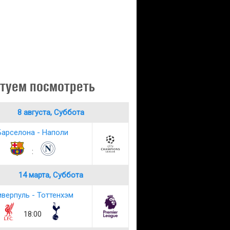
туем посмотреть
8 августа, Суббота
Барселона - Наполи
:
14 марта, Суббота
верпуль - Тоттенхэм
18:00