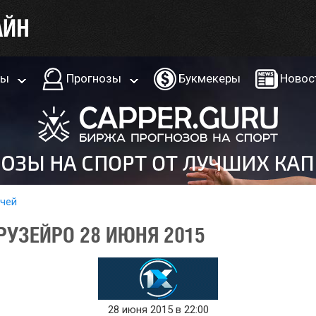
ры
Прогнозы
Букмекеры
Новос
тчей
РУЗЕЙРО 28 ИЮНЯ 2015
28 июня 2015 в 22:00