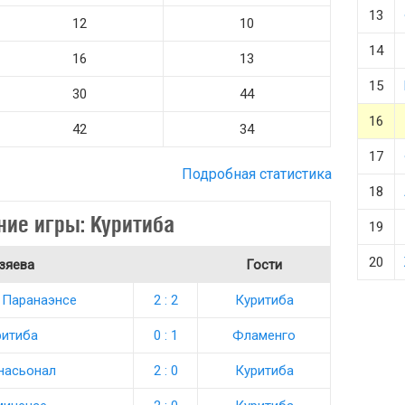
13
12
10
14
16
13
15
30
44
16
42
34
17
Подробная статистика
18
ние игры: Куритиба
19
20
зяева
Гости
 Паранаэнсе
2 : 2
Куритиба
ритиба
0 : 1
Фламенго
насьонал
2 : 0
Куритиба