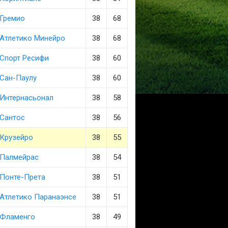
Гремио
38
68
Атлетико Минейро
38
68
Спорт Ресифи
38
60
Сан-Паулу
38
60
Интернасьонал
38
58
Сантос
38
56
Крузейро
38
55
Палмейрас
38
54
Понте-Прета
38
51
Атлетико Паранаэнсе
38
51
Фламенго
38
49