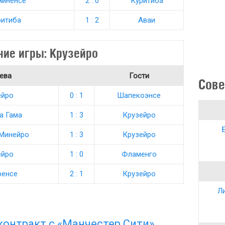
миненсе
2 : 0
Куритиба
ритиба
1 : 2
Аваи
ние игры: Крузейро
ева
Гости
Сове
ейро
0 : 1
Шапекоэнсе
а Гама
1 : 3
Крузейро
 Минейро
1 : 3
Крузейро
ейро
1 : 0
Фламенго
ренсе
2 : 1
Крузейро
Ли
онтракт с «Манчестер Сити»