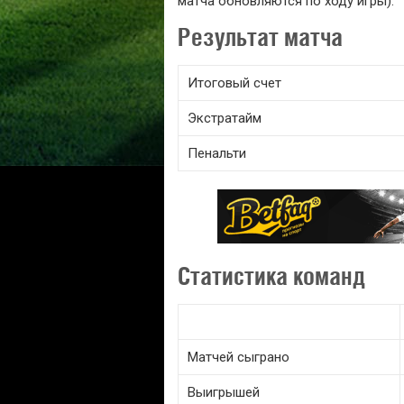
матча обновляются по ходу игры).
Результат матча
Итоговый счет
Экстратайм
Пенальти
Статистика команд
Матчей сыграно
Выигрышей