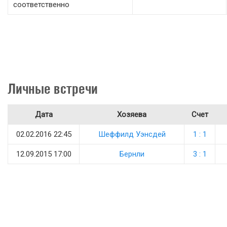
соответственно
Личные встречи
Дата
Хозяева
Счет
02.02.2016 22:45
Шеффилд Уэнсдей
1 : 1
12.09.2015 17:00
Бернли
3 : 1