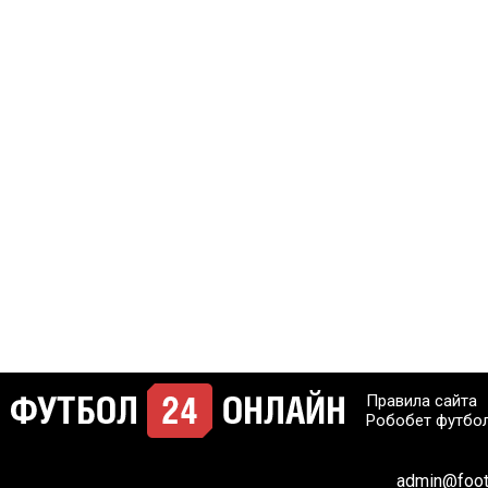
Правила сайта
Робобет футбо
admin@footb