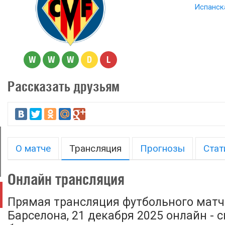
Испанска
W
W
W
D
L
Рассказать друзьям
О матче
Трансляция
Прогнозы
Стат
Онлайн трансляция
Прямая трансляция футбольного матч
Барселона, 21 декабря 2025 онлайн - 