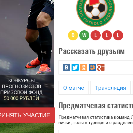
D
W
L
L
L
Рассказать друзьям
КОНКУРСЫ
ПРОГНОЗИСТОВ
О матче
Трансляция
ПРИЗОВОЙ ФОНД
50 000 РУБЛЕЙ
Предматчевая статист
РИНЯТЬ УЧАСТИЕ
Предматчевая статистика команд Ли
ничьи , голы в турнире и с раздел