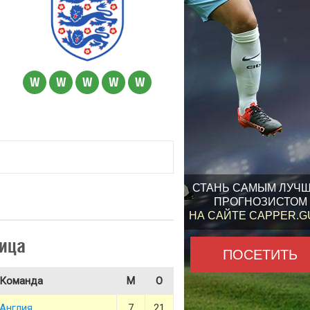
W
W
W
W
W
СТАНЬ САМЫМ ЛУЧ
ПРОГНОЗИСТОМ
НА САЙТЕ CAPPER.
ица
ПОСЕТИТЬ
Команда
М
О
Англия
7
21