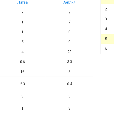
Литва
Англия
2
7
7
3
1
7
4
1
0
5
5
0
6
4
23
0.6
3.3
16
3
2.3
0.4
3
3
1
3