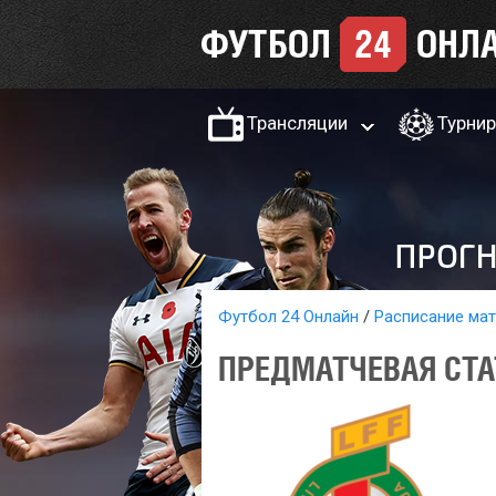
Трансляции
Турни
Футбол 24 Онлайн
Расписание ма
ПРЕДМАТЧЕВАЯ СТА