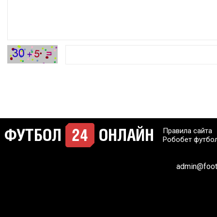
Правила сайта
Робобет футбо
admin@footb