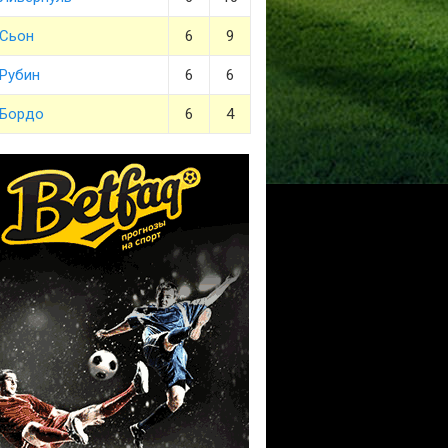
Сьон
6
9
Рубин
6
6
Бордо
6
4