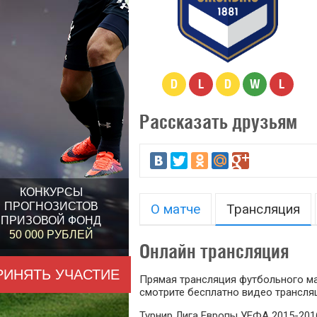
D
L
D
W
L
Рассказать друзьям
КОНКУРСЫ
ПРОГНОЗИСТОВ
О матче
Трансляция
ПРИЗОВОЙ ФОНД
50 000 РУБЛЕЙ
Онлайн трансляция
РИНЯТЬ УЧАСТИЕ
Прямая трансляция футбольного мат
смотрите бесплатно видео трансляц
Турнир Лига Европы УЕФА 2015-201