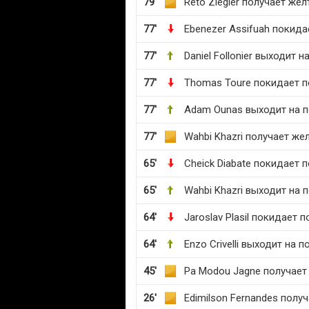
79'
Reto Ziegler получает же
77'
Ebenezer Assifuah покида
77'
Daniel Follonier выходит н
77'
Thomas Toure покидает п
77'
Adam Ounas выходит на 
77'
Wahbi Khazri получает же
65'
Cheick Diabate покидает 
65'
Wahbi Khazri выходит на 
64'
Jaroslav Plasil покидает п
64'
Enzo Crivelli выходит на п
45'
Pa Modou Jagne получает
26'
Edimilson Fernandes полу