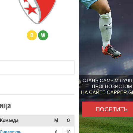
D
W
СТАНЬ САМЫМ ЛУЧ
ПРОГНОЗИСТОМ
НА САЙТЕ CAPPER.
ица
ПОСЕТИТЬ
Команда
М
О
Ливерпуль
6
10