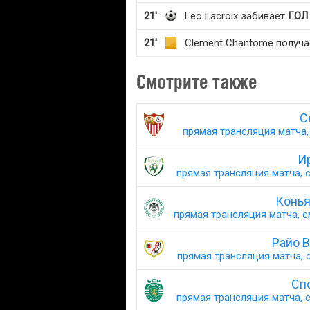
21'
Leo Lacroix забивает
ГОЛ
21'
Clement Chantome получа
Смотрите также
С
прямая трансляция матча, 
И
прямая трансляция матча, с
Конья
прямая трансляция матча, с
Райо В
прямая трансляция матча, с
Спо
прямая трансляция матча, с