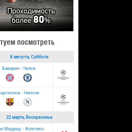
туем посмотреть
8 августа, Суббота
Бавария - Челси
:
Барселона - Наполи
:
22 марта, Воскресенье
ал Мадрид - Атлетико