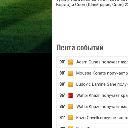
Бордо) и Сьон (Швейцария, Сьон) 22
Лента событий
90'
Adam Ounas получает жел
88'
Moussa Konate получает 
88'
Ludovic Lamine Sane полу
86'
Wahbi Khazri получает кр
86'
Wahbi Khazri получает же
81'
Enzo Crivelli получает же