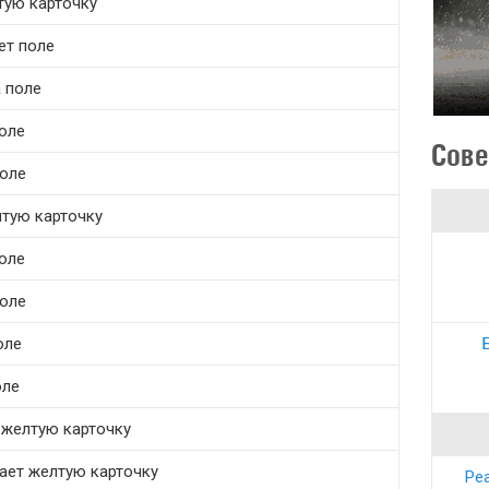
лтую карточку
ет поле
а поле
оле
Сове
поле
лтую карточку
поле
поле
оле
оле
 желтую карточку
чает желтую карточку
Ре