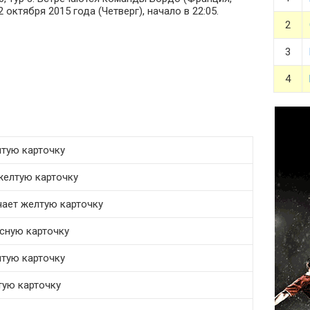
 октября 2015 года (Четверг), начало в 22:05.
2
3
4
тую карточку
желтую карточку
чает желтую карточку
асную карточку
лтую карточку
лтую карточку