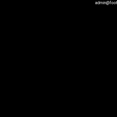
admin@footb