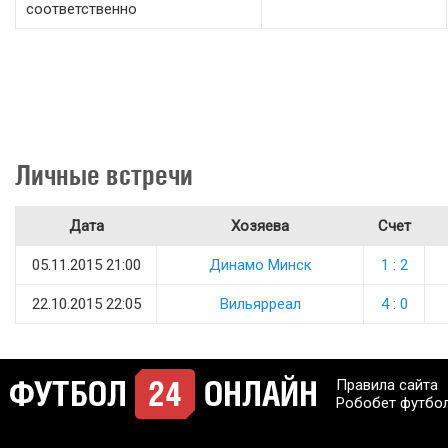
соответственно
Личные встречи
Дата
Хозяева
Счет
05.11.2015 21:00
Динамо Минск
1 : 2
22.10.2015 22:05
Вильярреал
4 : 0
Правила сайта
Робобет футбо