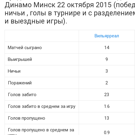
Динамо Минск 22 октября 2015 (побед
ничьи , голы в турнире и с разделени
и выездные игры).
Вильярреал
Матчей сыграно
14
Выигрышей
9
Ничьи
3
Поражений
2
Голов забито
23
Голов забито в среднем за игру
1.6
Голов пропущено
13
Голов пропущено в среднем за
0.9