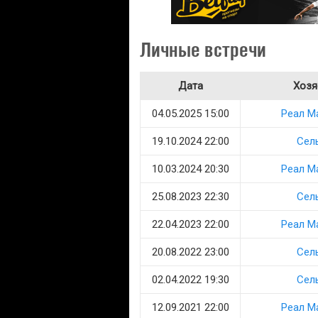
Личные встречи
Дата
Хозя
04.05.2025 15:00
Реал М
19.10.2024 22:00
Сел
10.03.2024 20:30
Реал М
25.08.2023 22:30
Сел
22.04.2023 22:00
Реал М
20.08.2022 23:00
Сел
02.04.2022 19:30
Сел
12.09.2021 22:00
Реал М