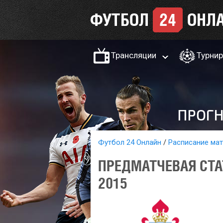
Трансляции
Турни
Футбол 24 Онлайн
Расписание ма
ПРЕДМАТЧЕВАЯ СТА
2015