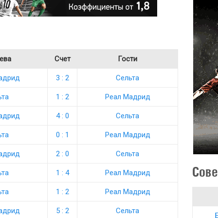
ева
Счет
Гости
адрид
3 : 2
Сельта
ьта
1 : 2
Реал Мадрид
адрид
4 : 0
Сельта
ьта
0 : 1
Реал Мадрид
адрид
2 : 0
Сельта
Сове
ьта
1 : 4
Реал Мадрид
ьта
1 : 2
Реал Мадрид
адрид
5 : 2
Сельта