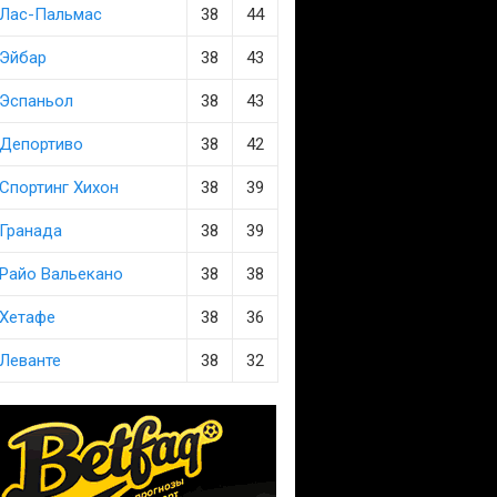
Лас-Пальмас
38
44
Эйбар
38
43
Эспаньол
38
43
Депортиво
38
42
Спортинг Хихон
38
39
Гранада
38
39
Райо Вальекано
38
38
Хетафе
38
36
Леванте
38
32