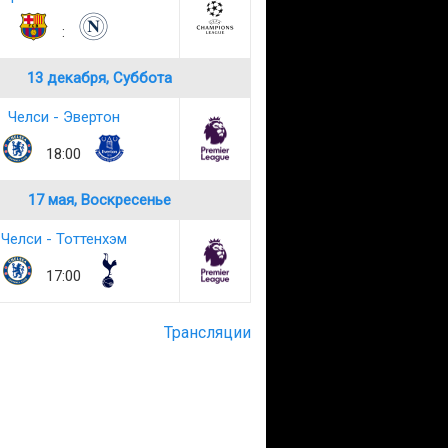
:
13 декабря, Суббота
Челси - Эвертон
18:00
17 мая, Воскресенье
Челси - Тоттенхэм
17:00
Трансляции