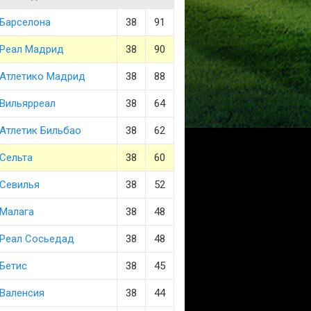
Барселона
38
91
Реал Мадрид
38
90
Атлетико Мадрид
38
88
Вильярреал
38
64
Атлетик Бильбао
38
62
Сельта
38
60
Севилья
38
52
Малага
38
48
Реал Сосьедад
38
48
Бетис
38
45
Валенсия
38
44