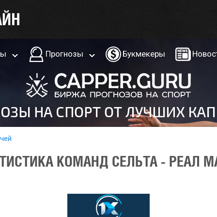
ры
Прогнозы
Букмекеры
Новос
тчей
ТИСТИКА КОМАНД СЕЛЬТА - РЕАЛ М