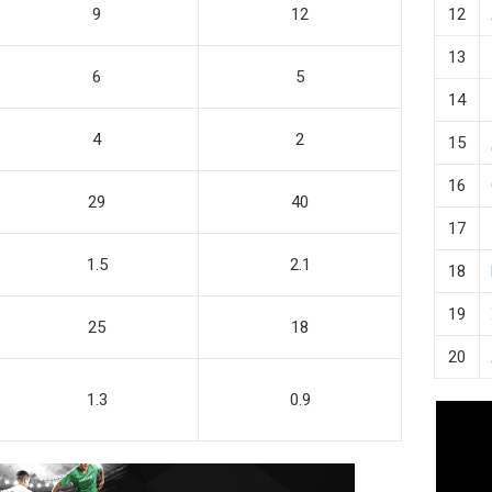
9
12
12
13
6
5
14
4
2
15
16
29
40
17
1.5
2.1
18
19
25
18
20
1.3
0.9