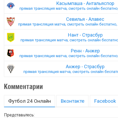
Касымпаша - Антальяспор
прямая трансляция матча, смотреть онлайн беспатно,
Севилья - Алавес
прямая трансляция матча, смотреть онлайн беспатно, 
Нант - Страсбур
прямая трансляция матча, смотреть онлайн беспатно,
Ренн - Анжер
прямая трансляция матча, смотреть онлайн беспатно,
Анжер - Страсбур
прямая трансляция матча, смотреть онлайн беспатн
Комментарии
Футбол 24 Онлайн
Вконтакте
Facebook
Представьтесь: