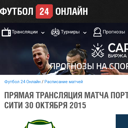
Трансляции
Турниры
Прогнозы
Футбол 24 Онлайн
Расписание матчей
ПРЯМАЯ ТРАНСЛЯЦИЯ МАТЧА ПОРТ
СИТИ 30 ОКТЯБРЯ 2015