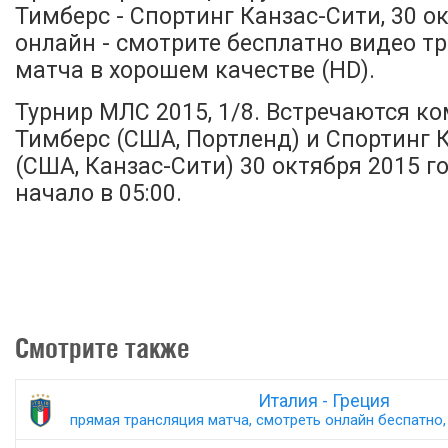
Тимберс - Спортинг Канзас-Сити, 30 о
онлайн - смотрите бесплатно видео т
матча в хорошем качестве (HD).
Турнир МЛС 2015, 1/8. Встречаются к
Тимберс (США, Портленд) и Спортинг 
(США, Канзас-Сити) 30 октября 2015 го
начало в 05:00.
Смотрите также
Италия - Греция
прямая трансляция матча, смотреть онлайн беспатно, 