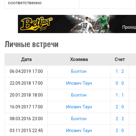
соответственно
Личные встречи
Дата
Хозяева
Счет
06.04.2019 17:00
Болтон
1 : 2
22.09.2018 17:00
Ипсвич Таун
0 : 0
20.01.2018 18:00
Болтон
1 : 1
16.09.2017 17:00
Ипсвич Таун
2 : 0
08.03.2016 23:00
Болтон
2 : 2
03.11.2015 22:45
Ипсвич Таун
2 : 0