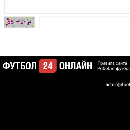
Правила сайта
Робобет футбо
admin@footb