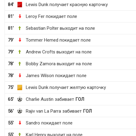
84'
Lewis Dunk получает красную карточку
81'
Leroy Fer покидает поле
81'
Sebastian Polter выходит на поле
79'
Tommer Hemed покидает поле
79'
Andrew Crofts выходит на поле
78'
Bobby Zamora выходит на поле
78'
James Wilson покидает поле
75'
Lewis Dunk получает желтую карточку
65'
Charlie Austin забивает
ГОЛ
56'
Rajiv van La Parra забивает
ГОЛ
55'
Sandro покидает поле
55'
Karl Henry выходит на поле