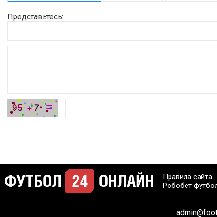
Представьтесь:
Правила сайта
Робобет футбо
admin@footb