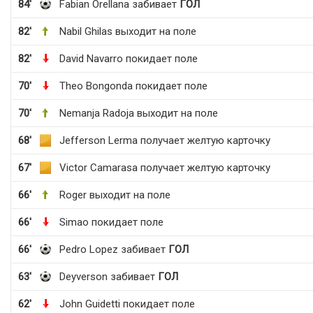
84'
Fabian Orellana забивает
ГОЛ
82'
Nabil Ghilas выходит на поле
82'
David Navarro покидает поле
70'
Theo Bongonda покидает поле
70'
Nemanja Radoja выходит на поле
68'
Jefferson Lerma получает желтую карточку
67'
Victor Camarasa получает желтую карточку
66'
Roger выходит на поле
66'
Simao покидает поле
66'
Pedro Lopez забивает
ГОЛ
63'
Deyverson забивает
ГОЛ
62'
John Guidetti покидает поле