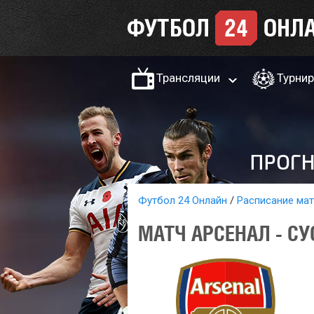
Трансляции
Турни
Футбол 24 Онлайн
Расписание ма
МАТЧ АРСЕНАЛ - СУ