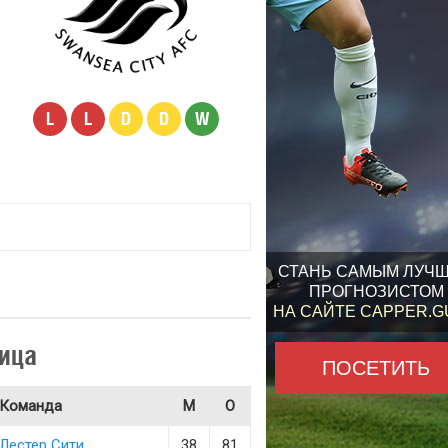
L
L
D
D
W
СТАНЬ САМЫМ ЛУЧ
ПРОГНОЗИСТОМ
НА САЙТЕ CAPPER.
ица
ПОСЕТИТЬ
Команда
М
О
Лестер Сити
38
81