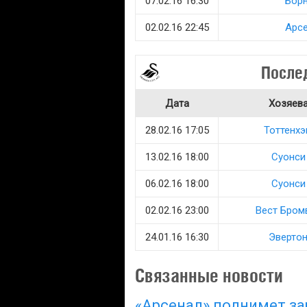
07.02.16 16:30
Бор
02.02.16 22:45
Арс
После
Дата
Хозяев
28.02.16 17:05
Тоттенх
13.02.16 18:00
Суонси
06.02.16 18:00
Суонси
02.02.16 23:00
Вест Бром
24.01.16 16:30
Эверто
Связанные новости
«Арсенал» поднимет за