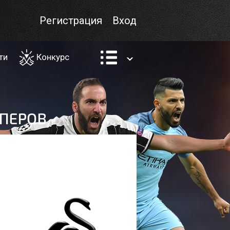
Регистрация
Вход
ти
Конкурс