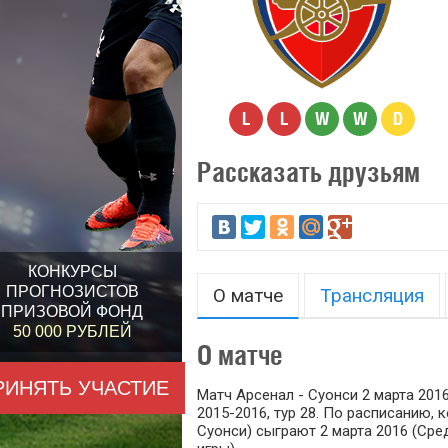
L
L
W
W
D
Рассказать друзьям
КОНКУРСЫ
ПРОГНОЗИСТОВ
О матче
Трансляция
ПРИЗОВОЙ ФОНД
50 000 РУБЛЕЙ
О матче
РИНЯТЬ УЧАСТИЕ
Матч Арсенал - Суонси 2 марта 201
2015-2016, тур 28. По расписанию, 
Суонси) сыграют 2 марта 2016 (Сред