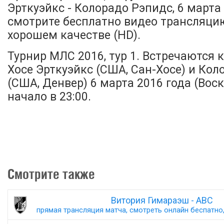
Эрткуэйкс - Колорадо Рэпидс, 6 марта
смотрите бесплатно видео трансляци
хорошем качестве (HD).
Турнир МЛС 2016, тур 1. Встречаются
Хосе Эрткуэйкс (США, Сан-Хосе) и Ко
(США, Денвер) 6 марта 2016 года (Воск
начало в 23:00.
Смотрите также
Витория Гимараэш - АВС
прямая трансляция матча, смотреть онлайн беспатно,