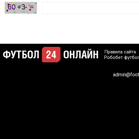
Правила сайта
Робобет футбо
admin@footb