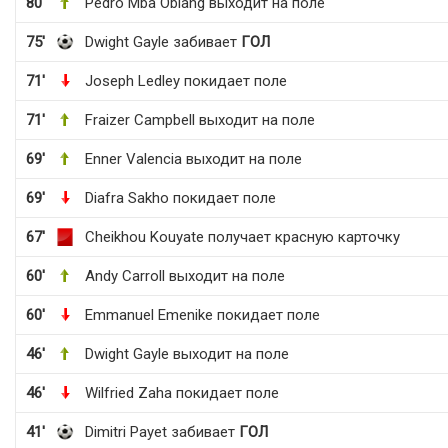
80'
Pedro Mba Obiang выходит на поле
75'
Dwight Gayle забивает
ГОЛ
71'
Joseph Ledley покидает поле
71'
Fraizer Campbell выходит на поле
69'
Enner Valencia выходит на поле
69'
Diafra Sakho покидает поле
67'
Cheikhou Kouyate получает красную карточку
60'
Andy Carroll выходит на поле
60'
Emmanuel Emenike покидает поле
46'
Dwight Gayle выходит на поле
46'
Wilfried Zaha покидает поле
41'
Dimitri Payet забивает
ГОЛ