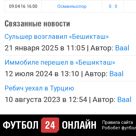
09.04.16 16:00
Османлыспор
0 : 0
Связанные новости
Сульшер возглавил «Бешикташ»
21 января 2025 в 11:05 | Автор:
Baal
Иммобиле перешел в «Бешикташ»
12 июля 2024 в 13:10 | Автор:
Baal
Ребич уехал в Турцию
10 августа 2023 в 12:54 | Автор:
Baal
Правила сайта
Робобет футбо