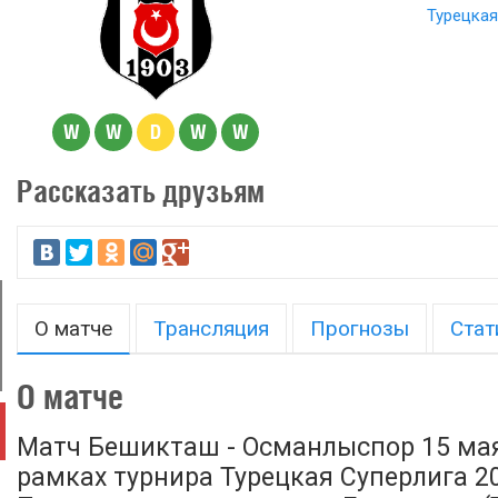
Турецкая
W
W
D
W
W
Рассказать друзьям
О матче
Трансляция
Прогнозы
Стат
О матче
Матч Бешикташ - Османлыспор 15 мая
рамках турнира Турецкая Суперлига 201