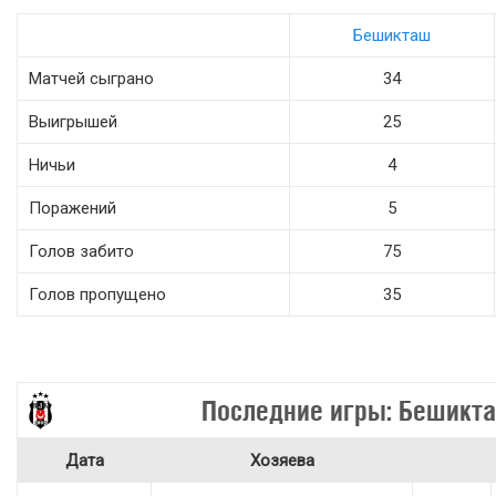
Бешикташ
Матчей сыграно
34
Выигрышей
25
Ничьи
4
Поражений
5
Голов забито
75
Голов пропущено
35
Последние игры: Бешикт
Дата
Хозяева