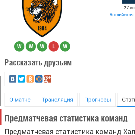
27 ав
Английская 
W
W
W
L
W
Рассказать друзьям
О матче
Трансляция
Прогнозы
Стат
Предматчевая статистика команд
Предматчевая статистика команд Хал