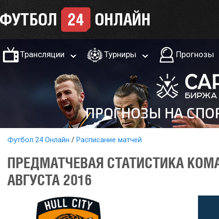
Трансляции
Турниры
Прогнозы
Футбол 24 Онлайн
Расписание матчей
ПРЕДМАТЧЕВАЯ СТАТИСТИКА КОМА
АВГУСТА 2016