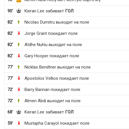
90'
Kieran Lee забивает
ГОЛ
82'
Nicolao Dumitru выходит на поле
82'
Jorge Grant покидает поле
82'
Atdhe Nuhiu выходит на поле
82'
Gary Hooper покидает поле
77'
Nicklas Bendtner выходит на поле
77'
Apostolos Vellios покидает поле
72'
Barry Bannan покидает поле
72'
Almen Abdi выходит на поле
68'
Kieran Lee забивает
ГОЛ
59'
Mustapha Carayol покидает поле