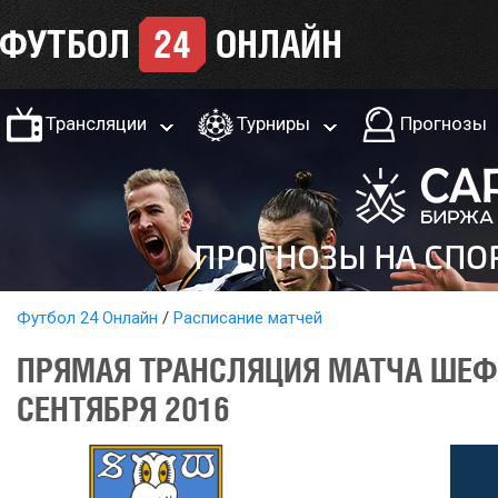
Трансляции
Турниры
Прогнозы
Футбол 24 Онлайн
Расписание матчей
ПРЯМАЯ ТРАНСЛЯЦИЯ МАТЧА ШЕФ
СЕНТЯБРЯ 2016