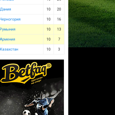
Дания
10
20
Черногория
10
16
Румыния
10
13
Армения
10
7
Казахстан
10
3