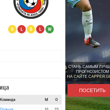
D
L
D
L
W
СТАНЬ САМЫМ ЛУЧ
ПРОГНОЗИСТОМ
НА САЙТЕ CAPPER.
ица
ПОСЕТИТЬ
Команда
М
О
Польша
10
25