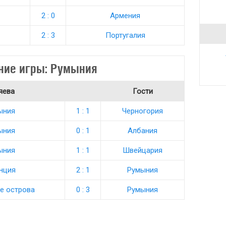
2 : 0
Армения
2 : 3
Португалия
ние игры: Румыния
яева
Гости
ыния
1 : 1
Черногория
ыния
0 : 1
Албания
ыния
1 : 1
Швейцария
нция
2 : 1
Румыния
е острова
0 : 3
Румыния