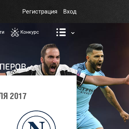
Регистрация
Вход
ти
Конкурс
ЛЯ 2017