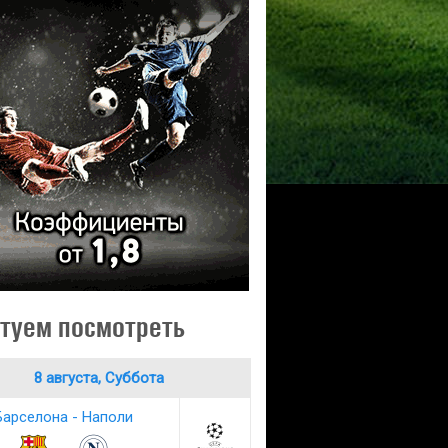
туем посмотреть
8 августа, Суббота
Барселона - Наполи