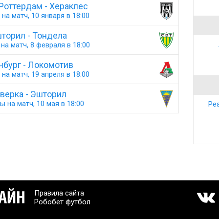
Роттердам - Хераклес
на матч, 10 января в 18:00
торил - Тондела
на матч, 8 февраля в 18:00
нбург - Локомотив
на матч, 19 апреля в 18:00
верка - Эшторил
ы на матч, 10 мая в 18:00
Ре
Правила сайта
Робобет футбол