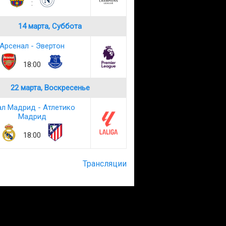
:
14 марта, Суббота
Арсенал - Эвертон
18:00
22 марта, Воскресенье
ал Мадрид - Атлетико
Мадрид
18:00
Трансляции