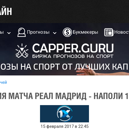
ры
Прогнозы
Букмекеры
Новос
тчей
Я МАТЧА РЕАЛ МАДРИД - НАПОЛИ 1
15 февраля 2017 в 22:45