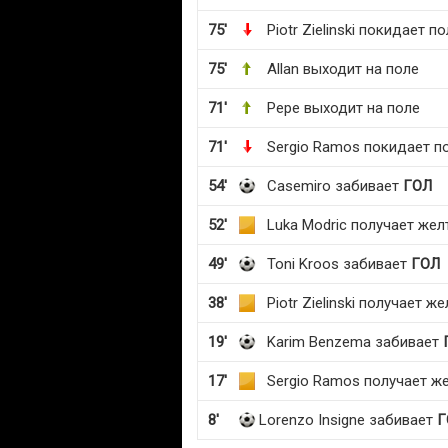
75'
Piotr Zielinski покидает п
75'
Allan выходит на поле
71'
Pepe выходит на поле
71'
Sergio Ramos покидает п
54'
Casemiro забивает
ГОЛ
52'
Luka Modric получает жел
49'
Toni Kroos забивает
ГОЛ
38'
Piotr Zielinski получает ж
19'
Karim Benzema забивает
17'
Sergio Ramos получает ж
8'
Lorenzo Insigne забивает
Г