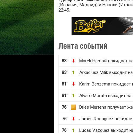
(Испания, Мадрид) и Наполи (Италия
22:45.
Лента событий
83'
Marek Hamsik покидает п
83'
Arkadiusz Milik выходит н
81'
Karim Benzema покидает 
81'
Alvaro Morata выходит на
76'
Dries Mertens получает ж
76'
James Rodriguez покидае
76'
Lucas Vazquez выходит н