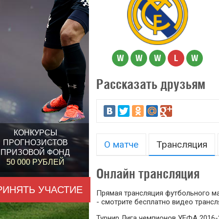
W
W
W
L
W
Рассказать друзьям
КОНКУРСЫ
ПРОГНОЗИСТОВ
О матче
Трансляция
ПРИЗОВОЙ ФОНД
50 000 РУБЛЕЙ
Онлайн трансляция
РИНЯТЬ УЧАСТИЕ
Прямая трансляция футбольного ма
- смотрите бесплатно видео трансл
Турнир Лига чемпионов УЕФА 2016-