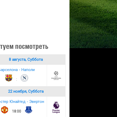
туем посмотреть
8 августа, Суббота
Барселона - Наполи
:
22 ноября, Суббота
стер Юнайтед - Эвертон
18:00