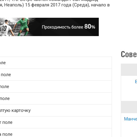
, Неаполь) 15 февраля 2017 года (Среда), начало в
Сове
оле
а поле
поле
 поле
елтую карточку
Манче
т поле
а поле