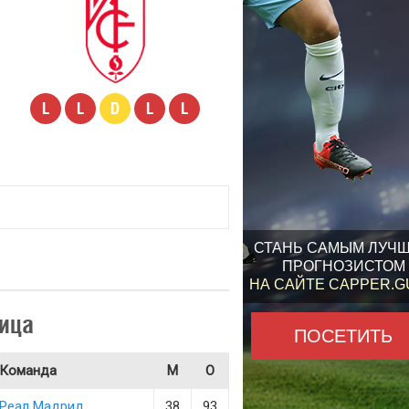
L
L
D
L
L
СТАНЬ САМЫМ ЛУЧ
ПРОГНОЗИСТОМ
НА САЙТЕ CAPPER.
ица
ПОСЕТИТЬ
Команда
М
О
Реал Мадрид
38
93