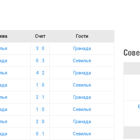
ева
Счет
Гости
лья
3 : 0
Гранада
Сове
ада
0 : 3
Севилья
лья
4 : 2
Гранада
ада
1 : 0
Севилья
лья
2 : 1
Гранада
ада
1 : 0
Севилья
лья
2 : 0
Гранада
ада
0 : 1
Севилья