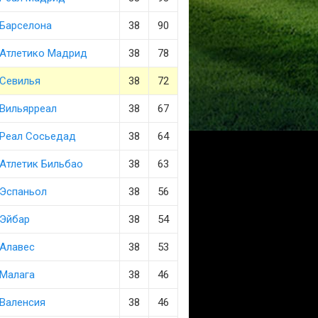
Барселона
38
90
Атлетико Мадрид
38
78
Севилья
38
72
Вильярреал
38
67
Реал Сосьедад
38
64
Атлетик Бильбао
38
63
Эспаньол
38
56
Эйбар
38
54
Алавес
38
53
Малага
38
46
Валенсия
38
46