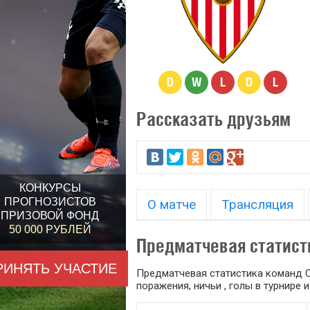
D
W
L
D
L
Рассказать друзьям
КОНКУРСЫ
ПРОГНОЗИСТОВ
О матче
Трансляция
ПРИЗОВОЙ ФОНД
50 000 РУБЛЕЙ
Предматчевая статист
РИНЯТЬ УЧАСТИЕ
Предматчевая статистика команд С
поражения, ничьи , голы в турнире