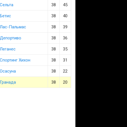
Сельта
38
45
Бетис
38
40
Лас-Пальмас
38
39
Депортиво
38
36
Леганес
38
35
Спортинг Хихон
38
31
Осасуна
38
22
Гранада
38
20