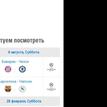
туем посмотреть
8 августа, Суббота
Бавария - Челси
:
Барселона - Наполи
:
28 февраля, Суббота