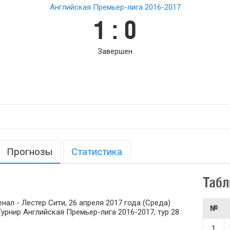
Английская Премьер-лига 2016-2017
1 : 0
Завершен
Прогнозы
Статистика
Табл
ал - Лестер Сити, 26 апреля 2017 года (Среда)
№
 Турнир Английская Премьер-лига 2016-2017, тур 28.
1