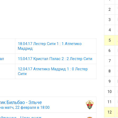
2
3
4
5
18.04.17 Лестер Сити 1 : 1 Атлетико
Мадрид
6
нал
15.04.17 Кристал Пэлас 2 : 2 Лестер Сити
7
12.04.17 Атлетико Мадрид 1 : 0 Лестер
8
Сити
9
10
тик Бильбао - Эльче
11
а матч, 22 февраля в 18:00
12