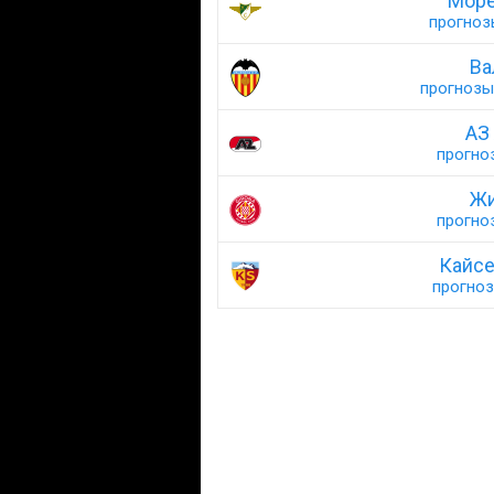
Море
прогнозы
Ва
прогнозы 
АЗ
прогноз
Жи
прогноз
Кайсе
прогноз