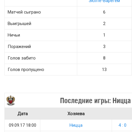
Зюлте-Варегем
Матчей сыграно
6
Выигрышей
2
Ничьи
1
Поражений
3
Голов забито
8
Голов пропущено
13
Последние игры: Ницца
Дата
Хозяева
09.09.17 18:00
Ницца
4 : 0