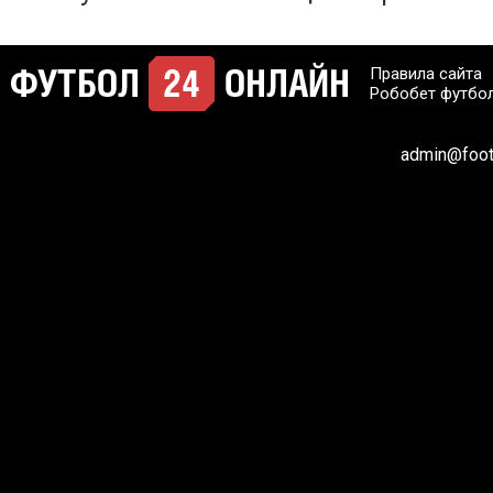
Правила сайта
Робобет футбо
admin@footb