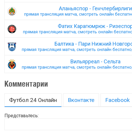
Аланьяспор - Генчлербирлиги
прямая трансляция матча, смотреть онлайн беспатно,
Фатих Карагюмрюк - Ризеспо
прямая трансляция матча, смотреть онлайн беспатно,
Балтика - Пари Нижний Новгор
прямая трансляция матча, смотреть онлайн беспатно,
Вильярреал - Сельта
прямая трансляция матча, смотреть онлайн беспатно,
Комментарии
Футбол 24 Онлайн
Вконтакте
Facebook
Представьтесь: