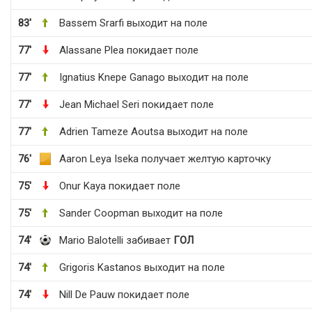
83'
Bassem Srarfi выходит на поле
77'
Alassane Plea покидает поле
77'
Ignatius Knepe Ganago выходит на поле
77'
Jean Michael Seri покидает поле
77'
Adrien Tameze Aoutsa выходит на поле
76'
Aaron Leya Iseka получает желтую карточку
75'
Onur Kaya покидает поле
75'
Sander Coopman выходит на поле
74'
Mario Balotelli забивает
ГОЛ
74'
Grigoris Kastanos выходит на поле
74'
Nill De Pauw покидает поле