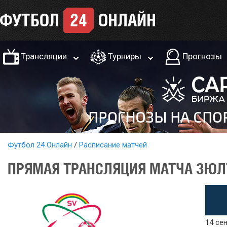
Трансляции
Турниры
Прогнозы
Футбол 24 Онлайн
Расписание матчей
ПРЯМАЯ ТРАНСЛЯЦИЯ МАТЧА ЗЮЛТЕ
14 сен