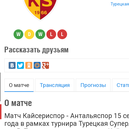
Турецкая
W
D
W
L
L
Рассказать друзьям
О матче
Трансляция
Прогнозы
Стат
О матче
Матч Кайсериспор - Антальяспор 15 с
года в рамках турнира Турецкая Супер