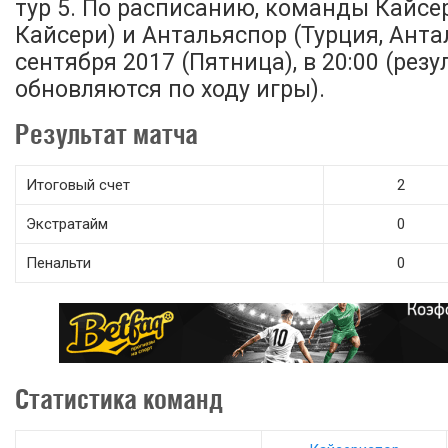
тур 5. По расписанию, команды Кайсер
Кайсери) и Антальяспор (Турция, Анта
сентября 2017 (Пятница), в 20:00 (рез
обновляются по ходу игры).
Результат матча
Итоговый счет
2
Экстратайм
0
Пенальти
0
Статистика команд