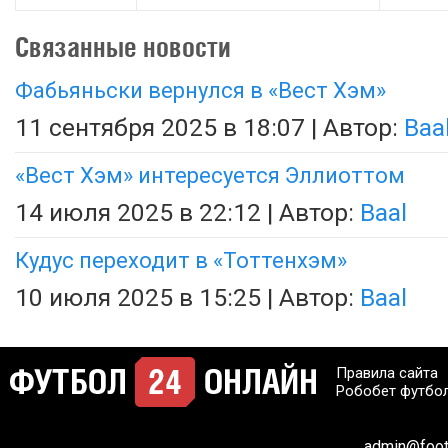
Связанные новости
Фабьяньски вернулся в «Вест Хэм»
11 сентября 2025 в 18:07 | Автор:
Baa
«Вест Хэм» интересуется Эллиоттом
14 июля 2025 в 22:12 | Автор:
Baal
Кудус переходит в «Тоттенхэм»
10 июля 2025 в 15:25 | Автор:
Baal
Правила сайта
Робобет футбо
admin@footb