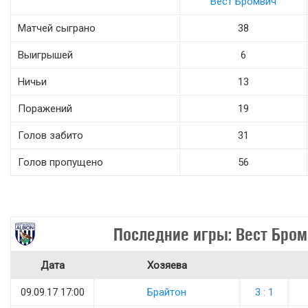
Вест Бромвич
Матчей сыграно
38
Выигрышей
6
Ничьи
13
Поражений
19
Голов забито
31
Голов пропущено
56
Последние игры: Вест Бро
Дата
Хозяева
09.09.17 17:00
Брайтон
3 : 1