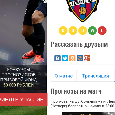
D
D
D
W
L
Рассказать друзьям
КОНКУРСЫ
ПРОГНОЗИСТОВ
О матче
Трансляция
ПРИЗОВОЙ ФОНД
50 000 РУБЛЕЙ
Прогнозы на матч
РИНЯТЬ УЧАСТИЕ
Прогнозы на футбольный матч Леван
(Четверг) бесплатно, начало в 23:00