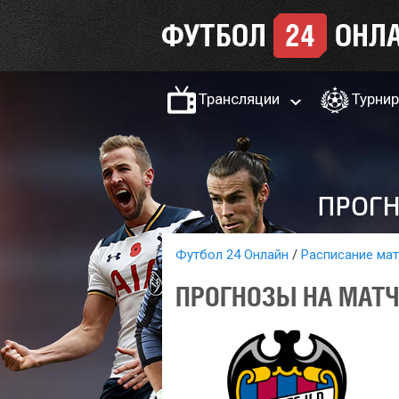
Трансляции
Турни
Футбол 24 Онлайн
Расписание ма
ПРОГНОЗЫ НА МАТЧ 