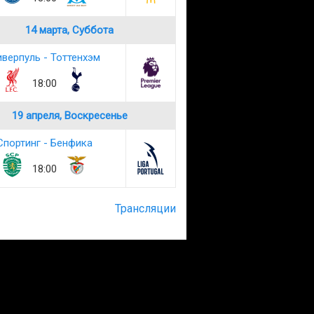
14 марта, Суббота
верпуль - Тоттенхэм
18:00
19 апреля, Воскресенье
Спортинг - Бенфика
18:00
Трансляции