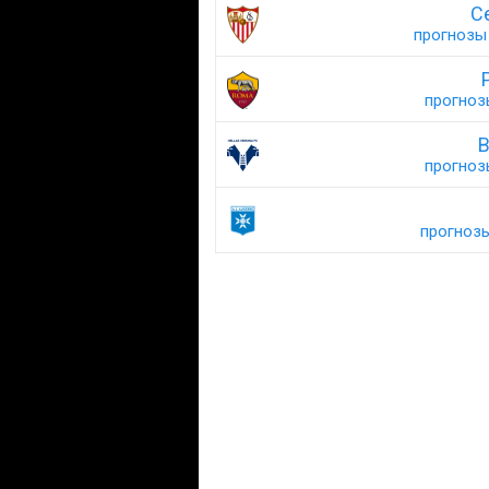
С
прогнозы 
прогнозы
В
прогнозы
прогнозы