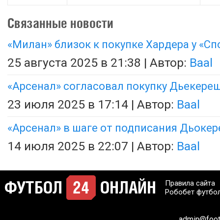
Связанные новости
«Милан» близок к покупке Хардера у «Сп
25 августа 2025 в 21:38 | Автор:
Baal
«Арсенал» согласовал покупку Дьекере
23 июля 2025 в 17:14 | Автор:
Baal
«Арсенал» в шаге от подписания Дьоке
14 июля 2025 в 22:07 | Автор:
Baal
Правила сайта
Робобет футбо
admin@footb