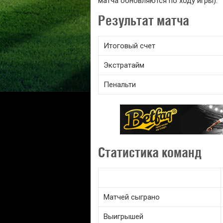
матча обновляются по ходу игры).
Результат матча
Итоговый счет
Экстратайм
Пенальти
Статистика команд
Матчей сыграно
Выигрышей