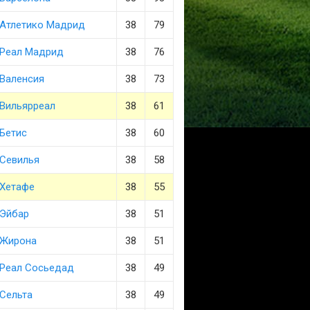
Атлетико Мадрид
38
79
Реал Мадрид
38
76
Валенсия
38
73
Вильярреал
38
61
Бетис
38
60
Севилья
38
58
Хетафе
38
55
Эйбар
38
51
Жирона
38
51
Реал Сосьедад
38
49
Сельта
38
49