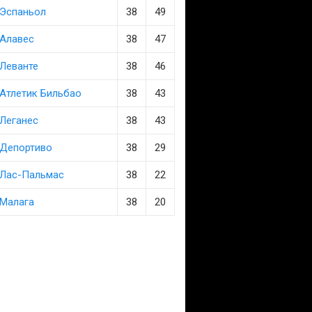
Эспаньол
38
49
Алавес
38
47
Леванте
38
46
Атлетик Бильбао
38
43
Леганес
38
43
Депортиво
38
29
Лас-Пальмас
38
22
Малага
38
20