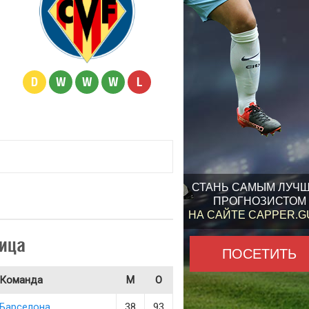
D
W
W
W
L
СТАНЬ САМЫМ ЛУЧ
ПРОГНОЗИСТОМ
НА САЙТЕ CAPPER.
ица
ПОСЕТИТЬ
Команда
М
О
Барселона
38
93