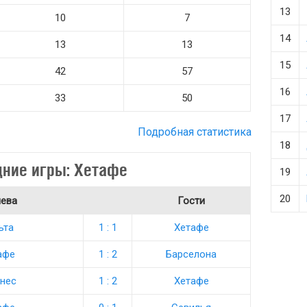
13
10
7
14
13
13
15
42
57
16
33
50
17
Подробная статистика
18
ние игры: Хетафе
19
20
яева
Гости
ьта
1 : 1
Хетафе
афе
1 : 2
Барселона
нес
1 : 2
Хетафе