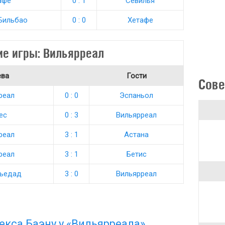
афе
0 : 1
Севилья
Бильбао
0 : 0
Хетафе
е игры: Вильярреал
ева
Гости
Сове
реал
0 : 0
Эспаньол
ес
0 : 3
Вильярреал
реал
3 : 1
Астана
реал
3 : 1
Бетис
сьедад
3 : 0
Вильярреал
екса Баэну у «Вильярреала»