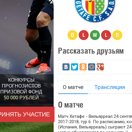
D
L
W
L
D
Рассказать друзьям
КОНКУРСЫ
ПРОГНОЗИСТОВ
О матче
Трансляция
ПРИЗОВОЙ ФОНД
50 000 РУБЛЕЙ
О матче
РИНЯТЬ УЧАСТИЕ
Матч Хетафе - Вильярреал 24 сентя
2017-2018, тур 6. По расписанию, 
(Испания, Вильярреаль) сыграют 24 