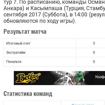
тур 7. По расписанию, команды Осман
Анкара) и Касымпаша (Турция, Стамбу
сентября 2017 (Суббота), в 14:00 (рез
обновляются по ходу игры).
Результат матча
Итоговый счет
3
Экстратайм
0
Пенальти
0
Статистика команд