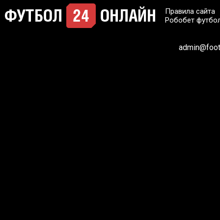
Правила сайта
Робобет футбо
admin@footb