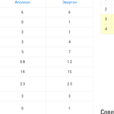
Аполлон
Эвертон
2
6
6
3
0
1
4
3
1
3
4
5
7
0.8
1.2
14
15
2.3
2.5
3
3
0
1
Сове