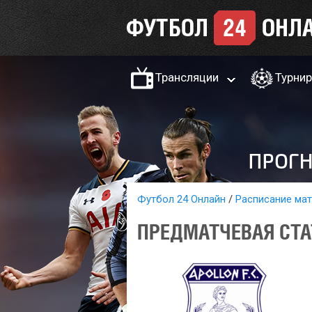
Трансляции
Турни
Футбол 24 Онлайн
Расписание ма
ПРЕДМАТЧЕВАЯ СТА