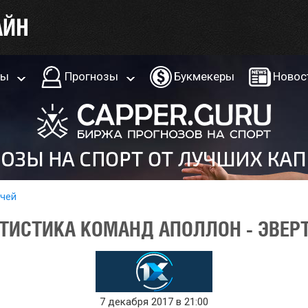
ры
Прогнозы
Букмекеры
Новос
тчей
ТИСТИКА КОМАНД АПОЛЛОН - ЭВЕРТ
7 декабря 2017 в 21:00