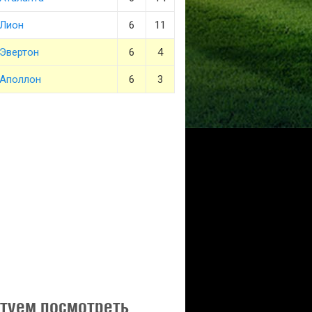
Лион
6
11
Эвертон
6
4
Аполлон
6
3
туем посмотреть