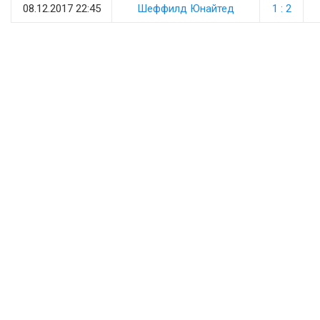
08.12.2017 22:45
Шеффилд Юнайтед
1 : 2