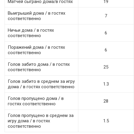
Матчей сыграно дома/в гостях
19
Выигрышей дома / в гостях
7
соответственно
Ничьи дома / в гостях
6
соответственно
Поражений дома / в гостях
6
соответственно
Голов забито дома / в гостях
25
соответственно
Голов забито в среднем за игру
1.3
дома / в гостях соответственно
Голов пропущено дома / в
28
гостях соответственно
Голов пропущено в среднем за
игру дома / в гостях
1.5
соответственно