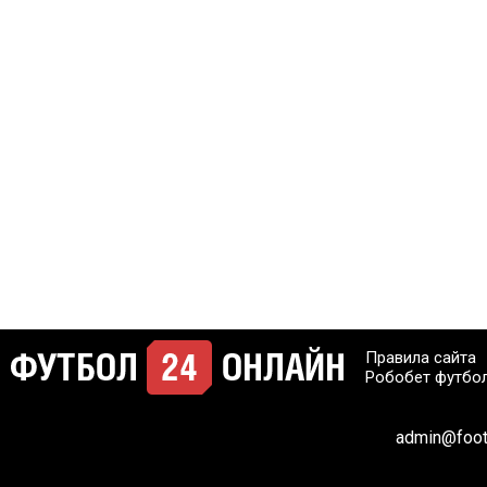
Правила сайта
Робобет футбо
admin@footb