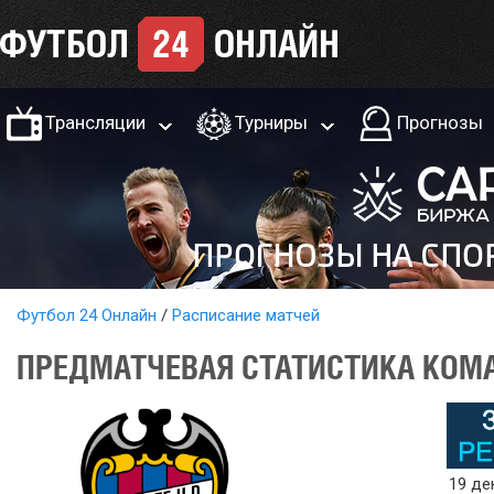
Трансляции
Турниры
Прогнозы
Футбол 24 Онлайн
Расписание матчей
ПРЕДМАТЧЕВАЯ СТАТИСТИКА КОМАН
19 де