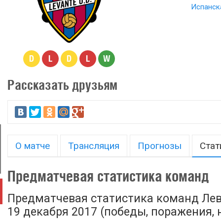
Испанска
D
L
D
L
W
Рассказать друзьям
О матче
Трансляция
Прогнозы
Стат
Предматчевая статистика команд
Предматчевая статистика команд Лев
19 декабря 2017 (победы, поражения, н