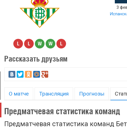
3 фев
Испанска
L
L
W
W
L
Рассказать друзьям
О матче
Трансляция
Прогнозы
Стат
Предматчевая статистика команд
Предматчевая статистика команд Бет