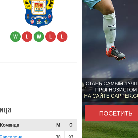
W
L
W
L
L
СТАНЬ САМЫМ ЛУЧ
ПРОГНОЗИСТОМ
НА САЙТЕ CAPPER.
ица
ПОСЕТИТЬ
Команда
М
О
Барселона
38
93