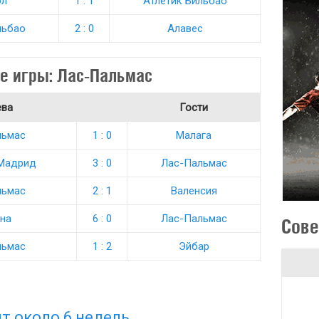
ол
1 : 1
Атлетик Бильбао
льбао
2 : 0
Алавес
е игры: Лас-Пальмас
ева
Гости
льмас
1 : 0
Малага
 Мадрид
3 : 0
Лас-Пальмас
льмас
2 : 1
Валенсия
на
6 : 0
Лас-Пальмас
Сове
льмас
1 : 2
Эйбар
т около 6 недель