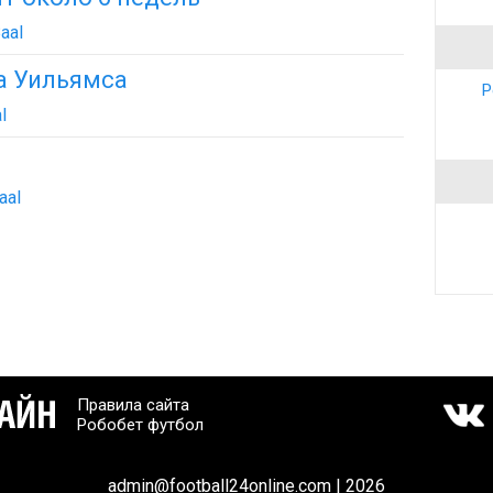
aal
а Уильямса
Р
l
aal
Правила сайта
Робобет футбол
admin@football24online.com | 2026