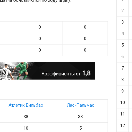
ы матча обновляются по ходу игры).
2
3
0
0
4
0
0
5
0
0
6
7
8
9
10
Атлетик Бильбао
Лас-Пальмас
11
38
38
12
10
5