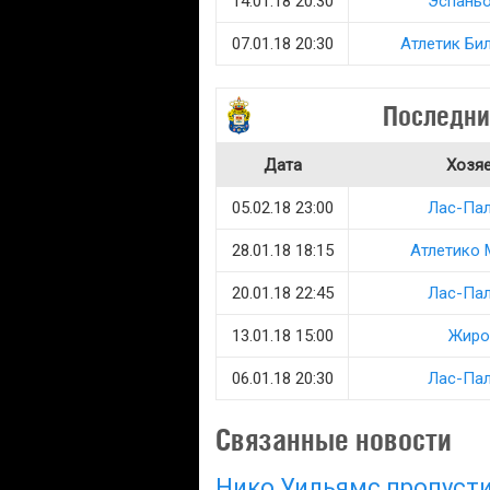
14.01.18 20:30
Эспань
07.01.18 20:30
Атлетик Би
Последни
Дата
Хозя
05.02.18 23:00
Лас-Па
28.01.18 18:15
Атлетико
20.01.18 22:45
Лас-Па
13.01.18 15:00
Жиро
06.01.18 20:30
Лас-Па
Связанные новости
Нико Уильямс пропусти