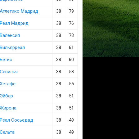
Атлетико Мадрид
38
79
Реал Мадрид
38
76
Валенсия
38
73
Вильярреал
38
61
Бетис
38
60
Севилья
38
58
Хетафе
38
55
Эйбар
38
51
Жирона
38
51
Реал Сосьедад
38
49
Сельта
38
49