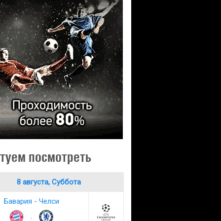
туем посмотреть
8 августа, Суббота
Бавария - Челси
: