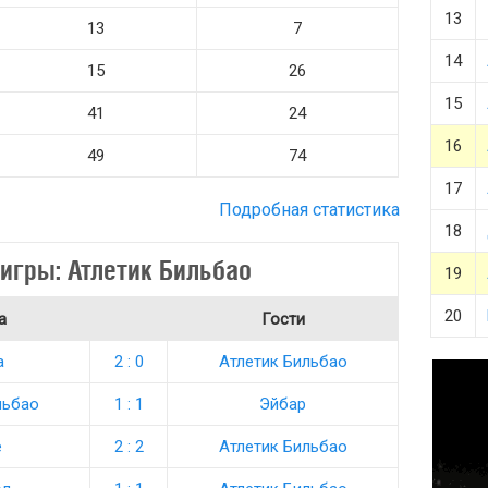
13
13
7
14
15
26
15
41
24
16
49
74
17
Подробная статистика
18
игры: Атлетик Бильбао
19
20
а
Гости
а
2 : 0
Атлетик Бильбао
льбао
1 : 1
Эйбар
е
2 : 2
Атлетик Бильбао