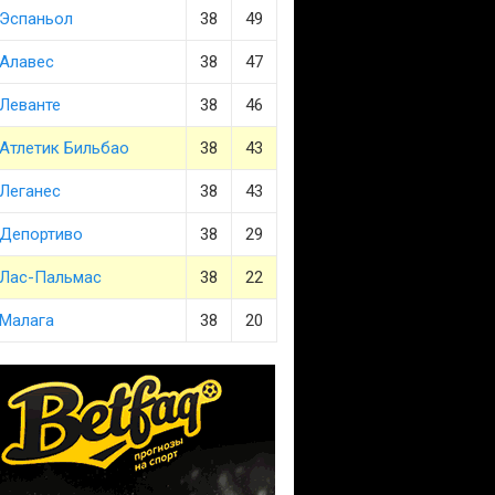
Эспаньол
38
49
Алавес
38
47
Леванте
38
46
Атлетик Бильбао
38
43
Леганес
38
43
Депортиво
38
29
Лас-Пальмас
38
22
Малага
38
20