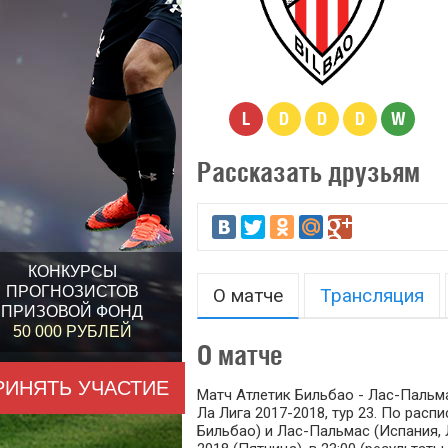
L
D
D
D
W
Рассказать друзьям
КОНКУРСЫ
ПРОГНОЗИСТОВ
О матче
Трансляция
ПРИЗОВОЙ ФОНД
50 000 РУБЛЕЙ
О матче
РИНЯТЬ УЧАСТИЕ
Матч Атлетик Бильбао - Лас-Пальма
Ла Лига 2017-2018, тур 23. По рас
Бильбао) и Лас-Пальмас (Испания,