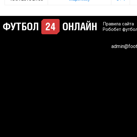
Правила сайта
Робобет футбо
admin@footb