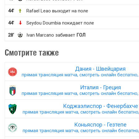
44'
Rafael Leao выходит на поле
44'
Seydou Doumbia покидает поле
28'
Ivan Marcano забивает
ГОЛ
Смотрите также
Дания - Швейцария
прямая трансляция матча, смотреть онлайн беспатно, 
Италия - Греция
прямая трансляция матча, смотреть онлайн беспатно, 
Коджаэлиспор - Фенербахче
прямая трансляция матча, смотреть онлайн беспатно,
Коньяспор - Гезтепе
прямая трансляция матча, смотреть онлайн беспатно,