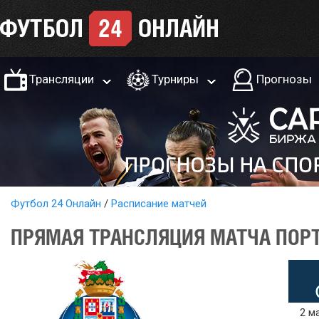
Трансляции
Турниры
Прогнозы
Футбол 24 Онлайн
Расписание матчей
ПРЯМАЯ ТРАНСЛЯЦИЯ МАТЧА ПОРТУ
2 м