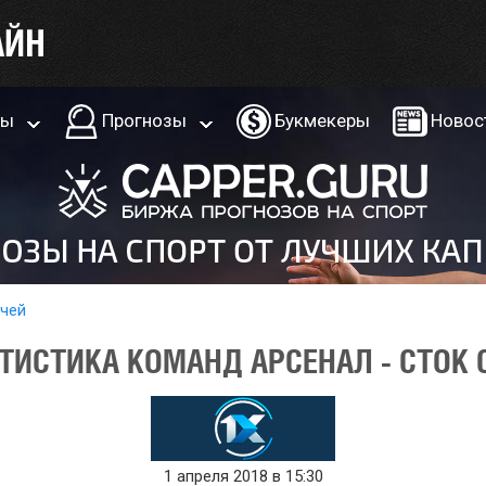
ры
Прогнозы
Букмекеры
Новос
тчей
ТИСТИКА КОМАНД АРСЕНАЛ - СТОК С
1 апреля 2018 в 15:30