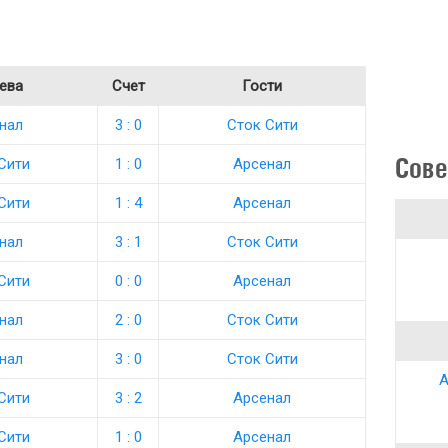
ева
Счет
Гости
нал
3 : 0
Сток Сити
Сове
Сити
1 : 0
Арсенал
Сити
1 : 4
Арсенал
нал
3 : 1
Сток Сити
Сити
0 : 0
Арсенал
нал
2 : 0
Сток Сити
нал
3 : 0
Сток Сити
А
Сити
3 : 2
Арсенал
Сити
1 : 0
Арсенал