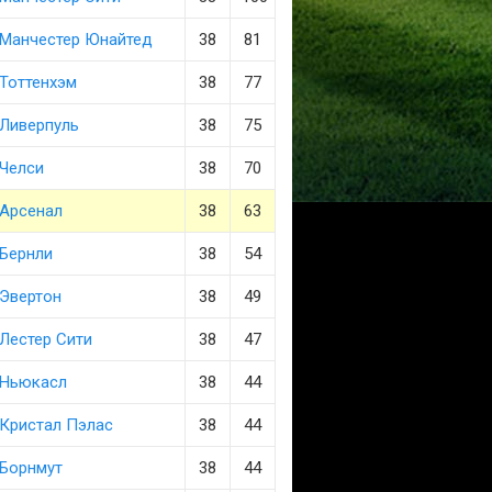
Манчестер Юнайтед
38
81
Тоттенхэм
38
77
Ливерпуль
38
75
Челси
38
70
Арсенал
38
63
Бернли
38
54
Эвертон
38
49
Лестер Сити
38
47
Ньюкасл
38
44
Кристал Пэлас
38
44
Борнмут
38
44