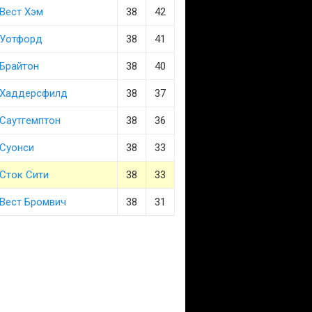
Вест Хэм
38
42
Уотфорд
38
41
Брайтон
38
40
Хаддерсфилд
38
37
Саутгемптон
38
36
Суонси
38
33
Сток Сити
38
33
Вест Бромвич
38
31