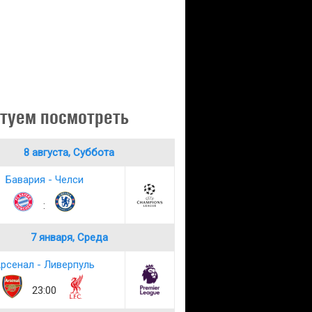
туем посмотреть
8 августа, Суббота
Бавария - Челси
:
7 января, Среда
рсенал - Ливерпуль
23:00