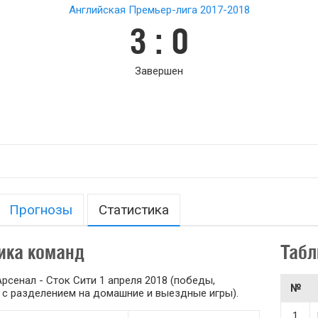
Английская Премьер-лига 2017-2018
3 : 0
Завершен
Прогнозы
Статистика
ика команд
Табл
сенал - Сток Сити 1 апреля 2018 (победы,
№
 и с разделением на домашние и выездные игры).
1