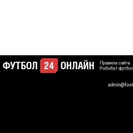
Правила сайта
Робобет футбо
admin@footb