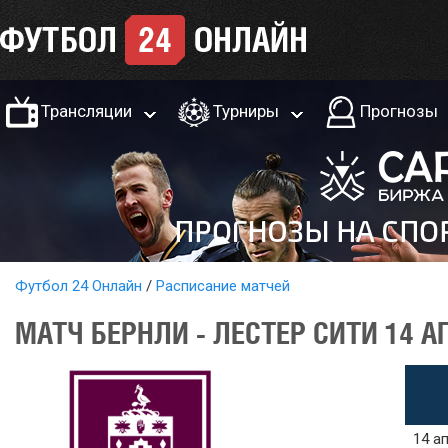
Трансляции
Турниры
Прогнозы
Футбол 24 Онлайн
Расписание матчей
МАТЧ БЕРНЛИ - ЛЕСТЕР СИТИ 14 А
14 ап