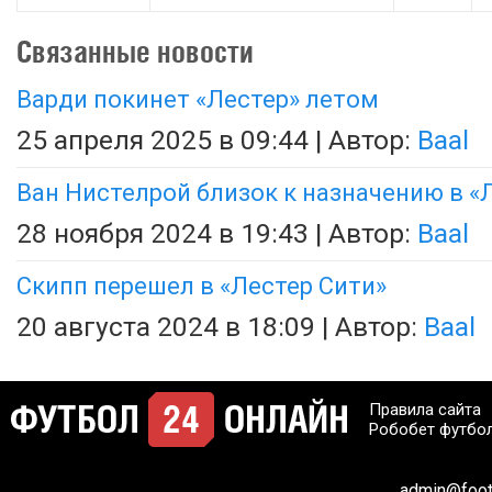
Связанные новости
Варди покинет «Лестер» летом
25 апреля 2025 в 09:44 | Автор:
Baal
Ван Нистелрой близок к назначению в «
28 ноября 2024 в 19:43 | Автор:
Baal
Скипп перешел в «Лестер Сити»
20 августа 2024 в 18:09 | Автор:
Baal
Правила сайта
Робобет футбо
admin@footb