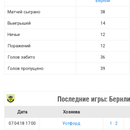
Бернли
Матчей сыграно
38
Выигрышей
14
Ничьи
12
Поражений
12
Голов забито
36
Голов пропущено
39
Последние игры: Бернл
Дата
Хозяева
07.04.18 17:00
Уотфорд
1 : 2