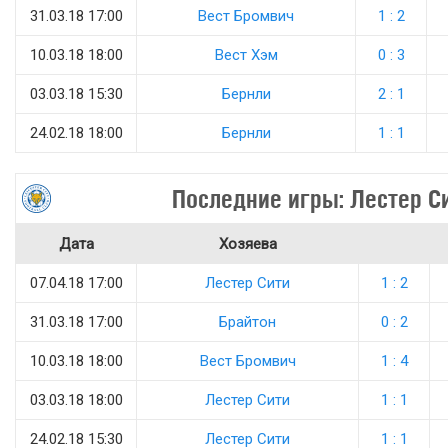
31.03.18 17:00
Вест Бромвич
1 : 2
10.03.18 18:00
Вест Хэм
0 : 3
03.03.18 15:30
Бернли
2 : 1
24.02.18 18:00
Бернли
1 : 1
Последние игры: Лестер С
Дата
Хозяева
07.04.18 17:00
Лестер Сити
1 : 2
31.03.18 17:00
Брайтон
0 : 2
10.03.18 18:00
Вест Бромвич
1 : 4
03.03.18 18:00
Лестер Сити
1 : 1
24.02.18 15:30
Лестер Сити
1 : 1