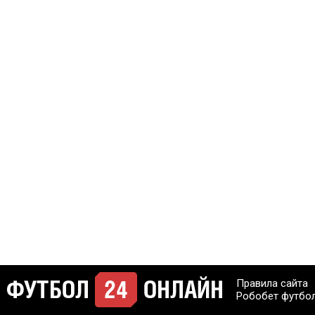
Правила сайта
Робобет футбо