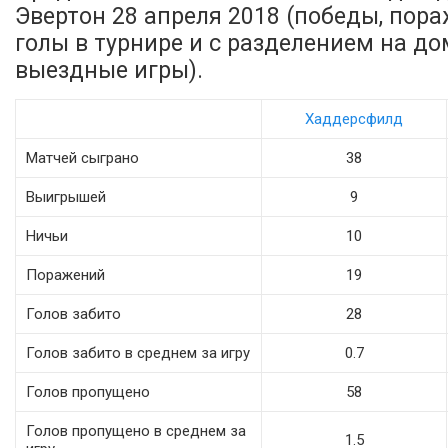
Эвертон 28 апреля 2018 (победы, пора
голы в турнире и с разделением на д
выездные игры).
Хаддерсфилд
Матчей сыграно
38
Выигрышей
9
Ничьи
10
Поражений
19
Голов забито
28
Голов забито в среднем за игру
0.7
Голов пропущено
58
Голов пропущено в среднем за
1.5