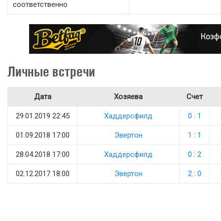
соответственно
Личные встречи
Дата
Хозяева
Счет
29.01.2019 22:45
Хаддерсфилд
0 : 1
01.09.2018 17:00
Эвертон
1 : 1
28.04.2018 17:00
Хаддерсфилд
0 : 2
02.12.2017 18:00
Эвертон
2 : 0