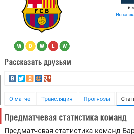
6 
Испанска
W
D
W
L
W
Рассказать друзьям
О матче
Трансляция
Прогнозы
Стат
Предматчевая статистика команд
Предматчевая статистика команд Бар