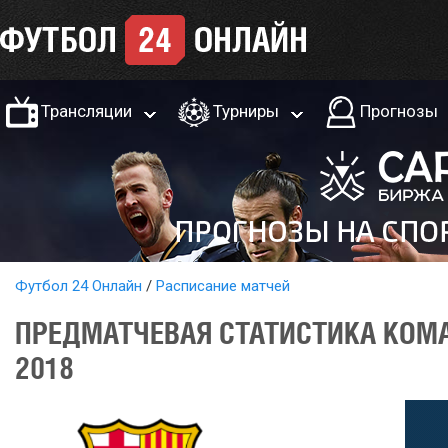
Трансляции
Турниры
Прогнозы
Футбол 24 Онлайн
Расписание матчей
ПРЕДМАТЧЕВАЯ СТАТИСТИКА КОМА
2018