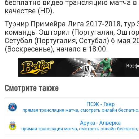
бесплатно видео трансляцию матча в
качестве (HD).
Турнир Примейра Лига 2017-2018, тур 
команды Эшторил (Португалия, Эштор
Сетубал (Португалия, Сетубал) 6 мая 2
(Воскресенье), начало в 18:00.
Смотрите также
ПСЖ - Гавр
прямая трансляция матча, смотреть онлайн беспатно,
Арука - Алверка
прямая трансляция матча, смотреть онлайн беспатно, 