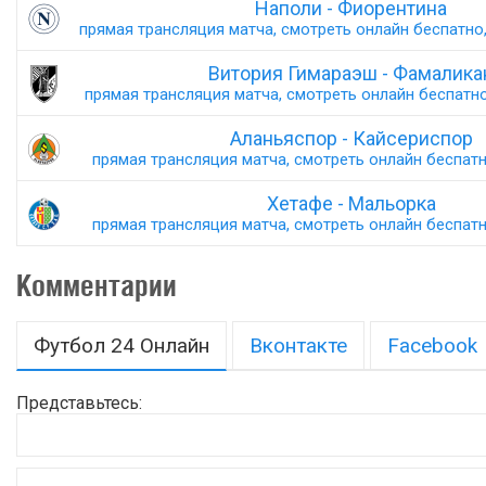
Наполи - Фиорентина
прямая трансляция матча, смотреть онлайн беспатно,
Витория Гимараэш - Фамалика
прямая трансляция матча, смотреть онлайн беспатно,
Аланьяспор - Кайсериспор
прямая трансляция матча, смотреть онлайн беспатно
Хетафе - Мальорка
прямая трансляция матча, смотреть онлайн беспатно
Комментарии
Футбол 24 Онлайн
Вконтакте
Facebook
Представьтесь: