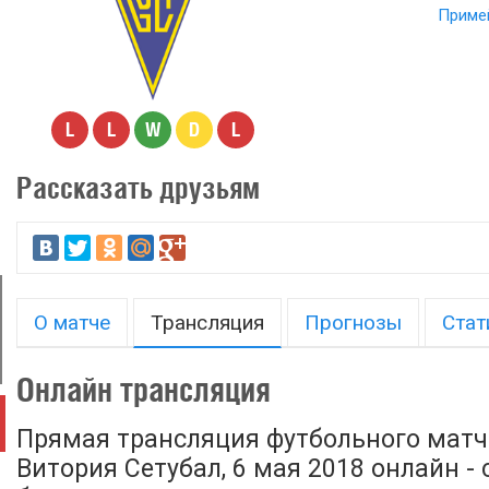
Примей
L
L
W
D
L
Рассказать друзьям
О матче
Трансляция
Прогнозы
Стат
Онлайн трансляция
Прямая трансляция футбольного матч
Витория Сетубал, 6 мая 2018 онлайн -