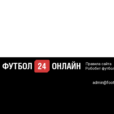
Правила сайта
Робобет футбо
admin@footb