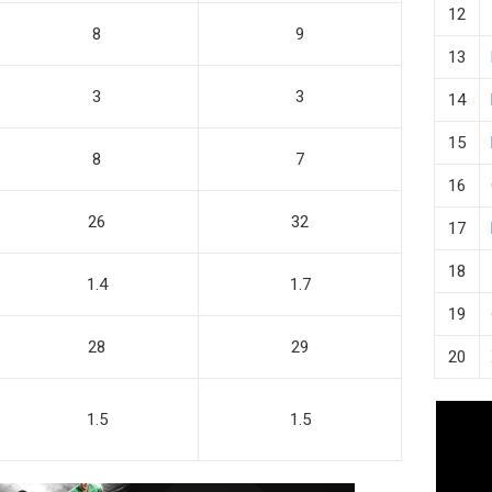
12
8
9
13
3
3
14
15
8
7
16
26
32
17
18
1.4
1.7
19
28
29
20
1.5
1.5