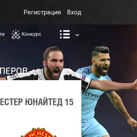
Регистрация
Вход
ти
Конкурс
ЕСТЕР ЮНАЙТЕД 15