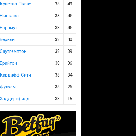
Кристал Пэлас
38
49
Ньюкасл
38
45
Борнмут
38
45
Бернли
38
40
Саутгемптон
38
39
Брайтон
38
36
Кардифф Сити
38
34
Фулхэм
38
26
Хаддерсфилд
38
16