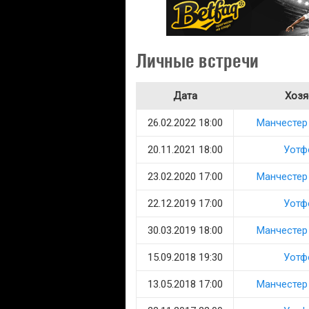
Личные встречи
Дата
Хозя
26.02.2022 18:00
Манчестер
20.11.2021 18:00
Уотф
23.02.2020 17:00
Манчестер
22.12.2019 17:00
Уотф
30.03.2019 18:00
Манчестер
15.09.2018 19:30
Уотф
13.05.2018 17:00
Манчестер