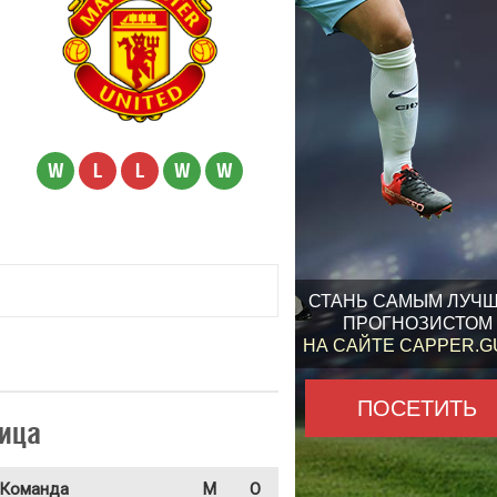
W
L
L
W
W
СТАНЬ САМЫМ ЛУЧ
ПРОГНОЗИСТОМ
НА САЙТЕ CAPPER.
ПОСЕТИТЬ
ица
Команда
М
О