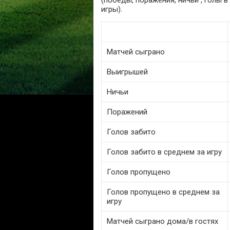
(победы, поражения, ничьи , голы 
игры).
Матчей сыграно
Выигрышей
Ничьи
Поражений
Голов забито
Голов забито в среднем за игру
Голов пропущено
Голов пропущено в среднем за
игру
Матчей сыграно дома/в гостях