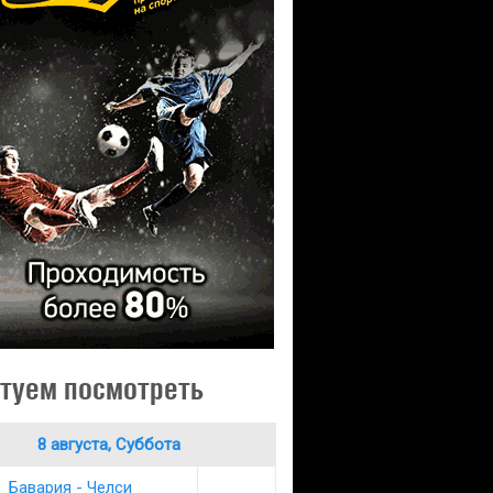
туем посмотреть
8 августа, Суббота
Бавария - Челси