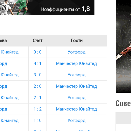
ева
Счет
Гости
 Юнайтед
0 : 0
Уотфорд
орд
4 : 1
Манчестер Юнайтед
 Юнайтед
3 : 0
Уотфорд
орд
2 : 0
Манчестер Юнайтед
 Юнайтед
2 : 1
Уотфорд
Сове
орд
1 : 2
Манчестер Юнайтед
 Юнайтед
1 : 0
Уотфорд