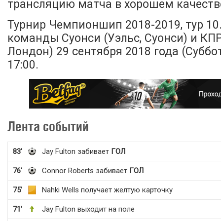
трансляцию матча в хорошем качестве
Турнир Чемпионшип 2018-2019, тур 10
команды Суонси (Уэльс, Суонси) и КПР
Лондон) 29 сентября 2018 года (Суббот
17:00.
Лента событий
83'
Jay Fulton забивает
ГОЛ
76'
Connor Roberts забивает
ГОЛ
75'
Nahki Wells получает желтую карточку
71'
Jay Fulton выходит на поле