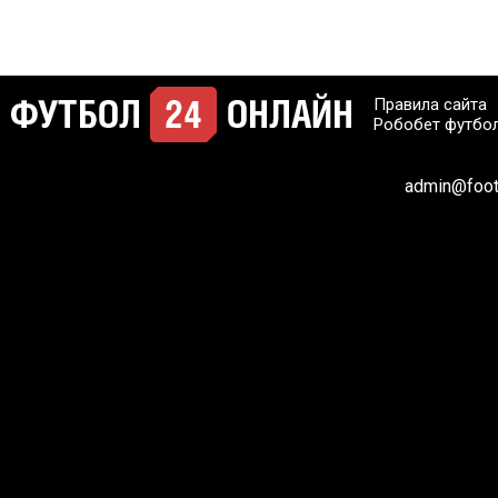
Правила сайта
Робобет футбо
admin@footb