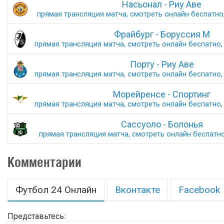
Насьонал - Риу Аве
прямая трансляция матча, смотреть онлайн беспатно,
Фрайбург - Боруссия М
прямая трансляция матча, смотреть онлайн беспатно, 
Порту - Риу Аве
прямая трансляция матча, смотреть онлайн беспатно, 
Морейренсе - Спортинг
прямая трансляция матча, смотреть онлайн беспатно, 
Сассуоло - Болонья
прямая трансляция матча, смотреть онлайн беспатно,
Комментарии
Футбол 24 Онлайн
Вконтакте
Facebook
Представьтесь: