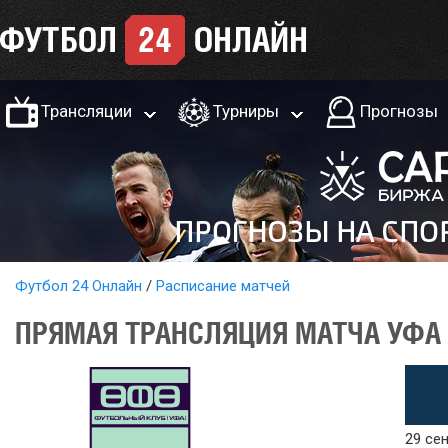
Трансляции
Турниры
Прогнозы
Футбол 24 Онлайн
Расписание матчей
ПРЯМАЯ ТРАНСЛЯЦИЯ МАТЧА УФА -
29 сен