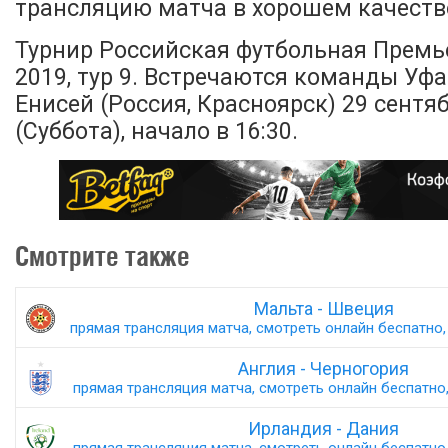
трансляцию матча в хорошем качестве
Турнир Российская футбольная Премье
2019, тур 9. Встречаются команды Уфа 
Енисей (Россия, Красноярск) 29 сентя
(Суббота), начало в 16:30.
Смотрите также
Мальта - Швеция
прямая трансляция матча, смотреть онлайн беспатно, 
Англия - Черногория
прямая трансляция матча, смотреть онлайн беспатно,
Ирландия - Дания