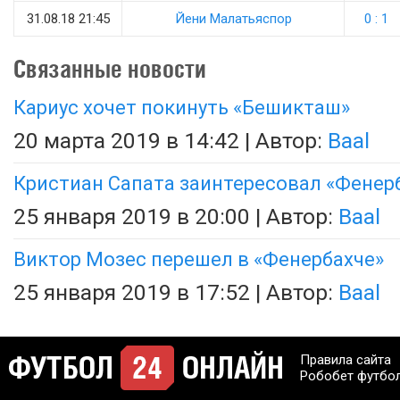
31.08.18 21:45
Йени Малатьяспор
0 : 1
Связанные новости
Кариус хочет покинуть «Бешикташ»
20 марта 2019 в 14:42 | Автор:
Baal
Кристиан Сапата заинтересовал «Фенерб
25 января 2019 в 20:00 | Автор:
Baal
Виктор Мозес перешел в «Фенербахче»
25 января 2019 в 17:52 | Автор:
Baal
Правила сайта
Робобет футбо