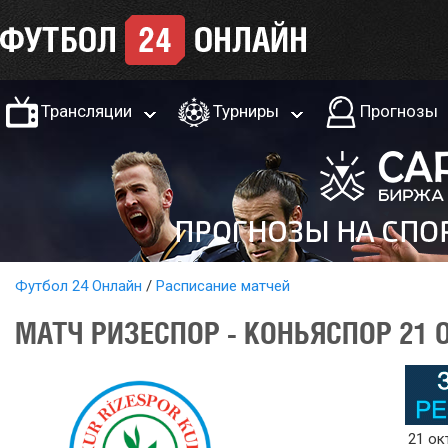
Трансляции
Турниры
Прогнозы
Футбол 24 Онлайн
Расписание матчей
МАТЧ РИЗЕСПОР - КОНЬЯСПОР 21 
21 ок