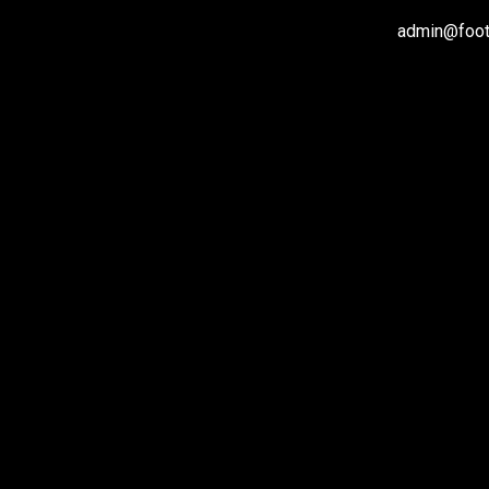
admin@footb