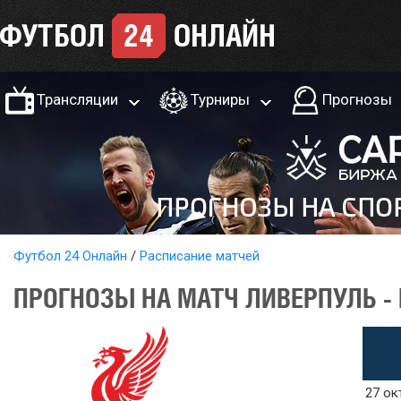
Трансляции
Турниры
Прогнозы
Футбол 24 Онлайн
Расписание матчей
ПРОГНОЗЫ НА МАТЧ ЛИВЕРПУЛЬ -
27 ок