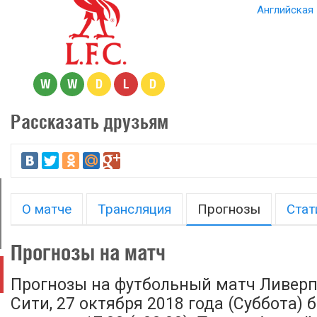
Английская 
W
W
D
L
D
Рассказать друзьям
О матче
Трансляция
Прогнозы
Стат
Прогнозы на матч
Прогнозы на футбольный матч Ливерп
Сити, 27 октября 2018 года (Суббота) 