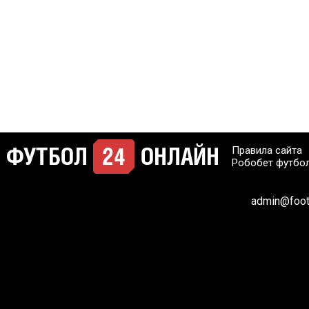
Правила сайта
Робобет футбо
admin@footb